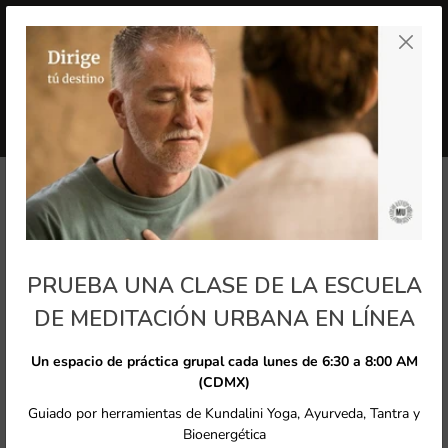
ectamente al contenido
Carr
INICIAR SESIÓN
/
REGÍSTRATE
SERVICIOS
Lleva una Meditación
Urbana a tus eventos
privados o de tu
PRUEBA UNA CLASE DE LA ESCUELA
empresa, presencial o en
DE MEDITACIÓN URBANA EN LÍNEA
línea
Un espacio de práctica grupal cada lunes de 6:30 a 8:00 AM
(CDMX)
Cambiamos la forma de hacer meditación, haz de tus
Guiado por herramientas de Kundalini Yoga, Ayurveda, Tantra y
eventos una experiencia inolvidable a través de la magia
Bioenergética