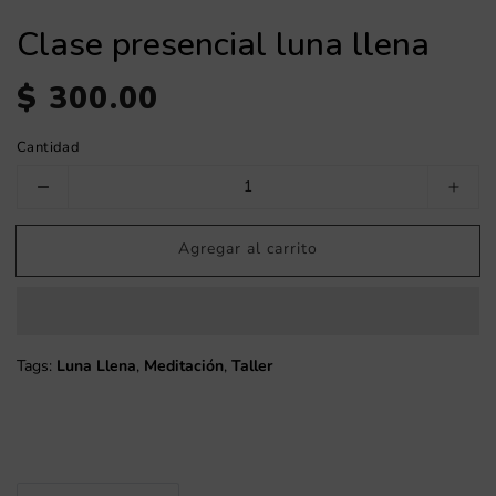
Clase presencial luna llena
$ 300.00
Precio habitual
Cantidad
Reducir cantidad para Clase presencial luna llena
Aume
Agregar al carrito
Tags:
Luna Llena
,
Meditación
,
Taller